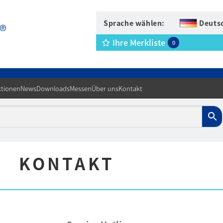
Sprache wählen:
Deuts
Ihre Merkliste
0
tionen
News
Downloads
Messen
Über uns
Kontakt
KONTAKT