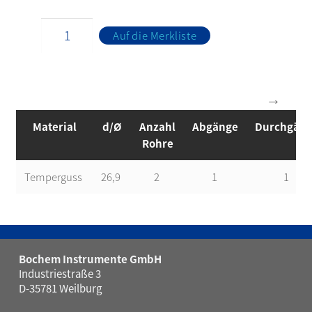
Auf die Merkliste
Material
d/Ø
Anzahl
Abgänge
Durchgän
Rohre
Temperguss
26,9
2
1
1
Bochem Instrumente GmbH
Industriestraße 3
D-35781 Weilburg