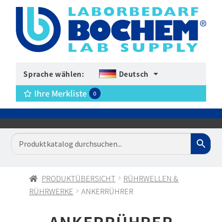
Sprache wählen:
Deutsch
Ihre Merkliste
0
PRODUKTÜBERSICHT
RÜHRWELLEN &
RÜHRWERKE
ANKERRÜHRER
ANKERRÜHRER