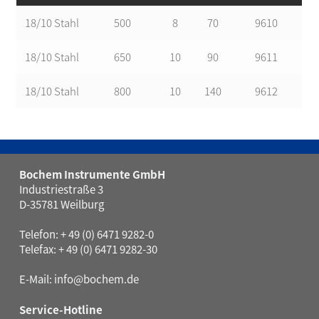
18/10 Stahl
500
8
70
9610
18/10 Stahl
650
10
90
9611
18/10 Stahl
800
10
140
9612
Bochem Instrumente GmbH
Industriestraße 3
D-35781 Weilburg
Telefon: + 49 (0) 6471 9282-0
Telefax: + 49 (0) 6471 9282-30
E-Mail:
info@bochem.de
Service-Hotline