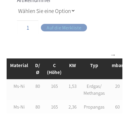
Auf die Merkliste
Material
D/
C
KW
Typ
mbar
Ø
(Höhe)
Ms-Ni
80
165
1,53
Erdgas/
20
Methangas
Ms-Ni
80
165
2,36
Propangas
60