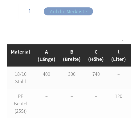
Auf die Merkliste
Material
A
B
C
l
Ar
(Länge)
(Breite)
(Höhe)
(Liter)
18/10
400
300
740
–
Stahl
PE
–
–
–
120
Beutel
(25St)