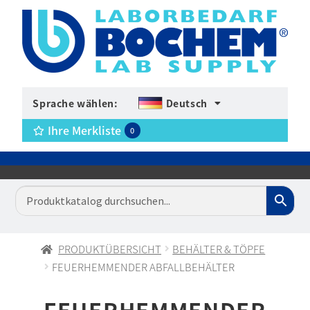
Sprache wählen:
Deutsch
Ihre Merkliste
0
PRODUKTÜBERSICHT
BEHÄLTER & TÖPFE
FEUERHEMMENDER ABFALLBEHÄLTER
FEUERHEMMENDER