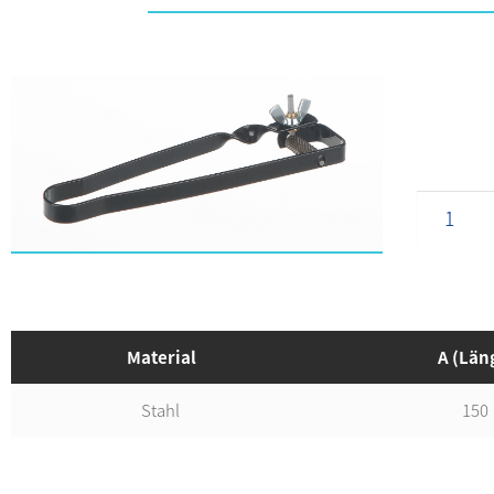
Material
A (Län
Stahl
150