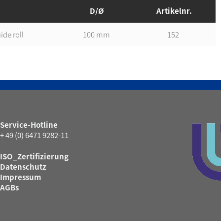
e
D/Ø
Artikelnr.
ide roll
100 mm
152
Service-Hotline
+ 49 (0) 6471 9282-11
ISO_Zertifizierung
Datenschutz
Impressum
AGBs