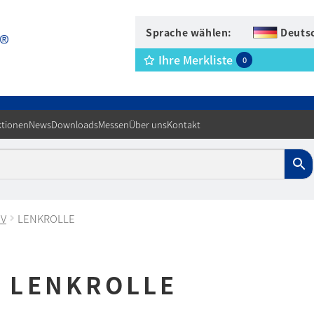
Sprache wählen:
Deuts
Ihre Merkliste
0
tionen
News
Downloads
Messen
Über uns
Kontakt
IV
LENKROLLE
LENKROLLE