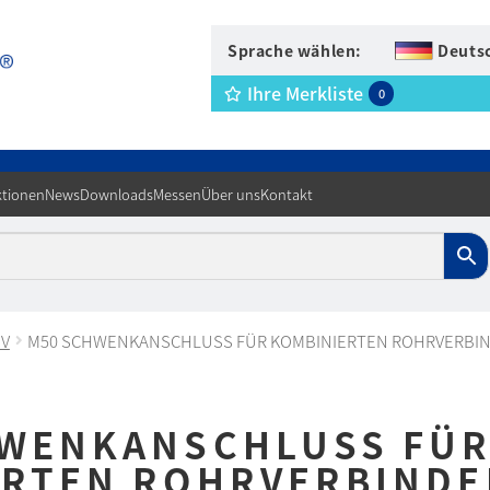
Sprache wählen:
Deuts
Ihre Merkliste
0
tionen
News
Downloads
Messen
Über uns
Kontakt
IV
M50 SCHWENKANSCHLUSS FÜR KOMBINIERTEN ROHRVERBI
HWENKANSCHLUSS FÜ
ERTEN ROHRVERBINDE