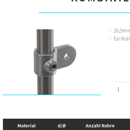
26,9mm
für Roh
Material
d/Ø
Anzahl Rohre