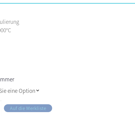
gulierung
000°C
nummer
Auf die Merkliste