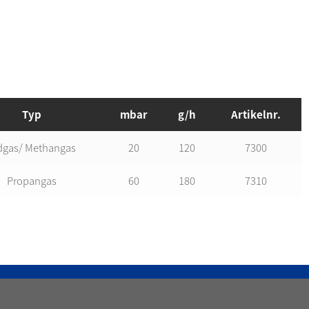
Typ
mbar
g/h
Artikelnr.
dgas/ Methangas
20
120
7300
Propangas
60
180
7310