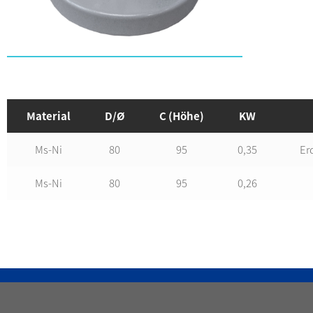
Material
D/Ø
C (Höhe)
KW
Ms-Ni
80
95
0,35
Er
Ms-Ni
80
95
0,26