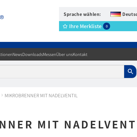
Sprache wählen:
Deuts
Ihre Merkliste
0
tionen
News
Downloads
Messen
Über uns
Kontakt
MIKROBRENNER MIT NADELVENTIL
NNER MIT NADELVENT