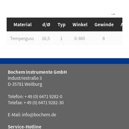
Material
d/Ø
Typ
Winkel
Gewinde
Art
Temperguss
16,5
1
0-360
8
5
Bochem Instrumente GmbH
Industriestraße 3
D-35781 Weilburg
Telefon: + 49 (0) 6471 9282-0
Telefax: + 49 (0) 6471 9282-30
E-Mail:
info@bochem.de
Service-Hotline