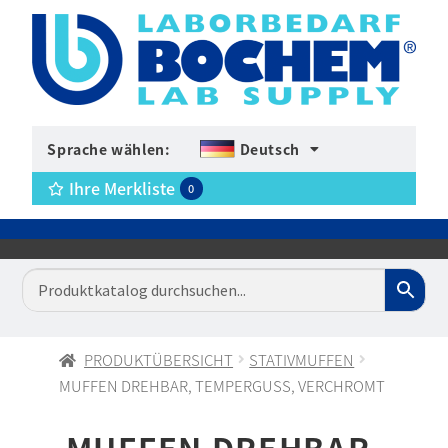
Sprache wählen:
Deutsch
Ihre Merkliste
0
PRODUKTÜBERSICHT
STATIVMUFFEN
MUFFEN DREHBAR, TEMPERGUSS, VERCHROMT
MUFFEN DREHBAR,