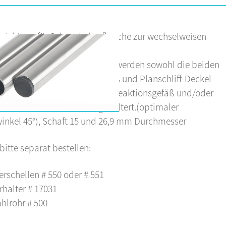
rrichtung für Schott-Laborflanche zur wechselweisen
von Gefäss und Deckel.
em Spezial-Schnellverschluss werden sowohl die beiden
nflansche von Reaktionsgefäß und Planschliff-Deckel
der verbunden als auch das Reaktionsgefäß und/oder
chliff-Deckel individuell gehaltert.(optimaler
inkel 45°), Schaft 15 und 26,9 mm Durchmesser
bitte separat bestellen:
rschellen # 550 oder # 551
rhalter # 17031
hlrohr # 500