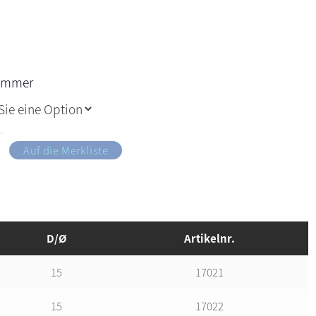
nummer
Auf die Merkliste
D/Ø
Artikelnr.
15
17021
15
17022