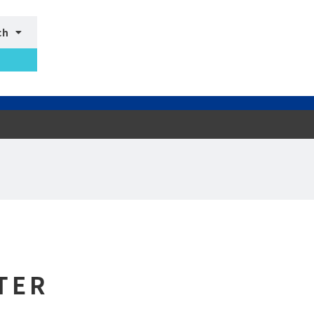
ch
TER