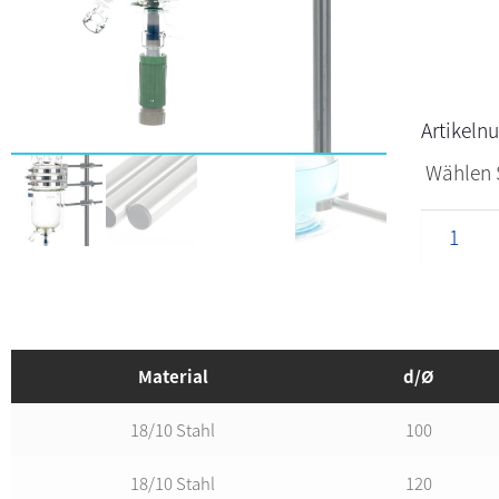
Artikel
Material
d/Ø
18/10 Stahl
100
18/10 Stahl
120