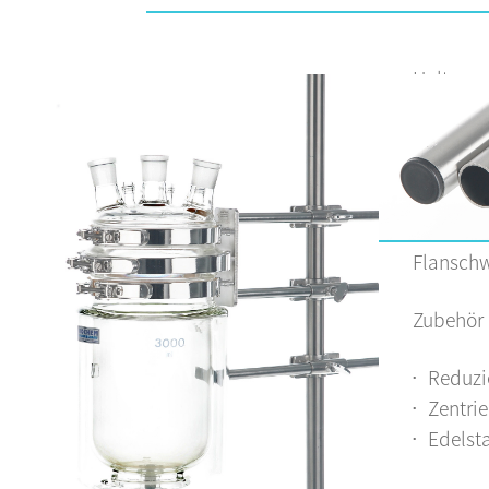
Haltervo
Abnahme 
Mit dies
Laborpla
miteinan
der Plans
Flanschw
Zubehör 
Reduzie
Zentrie
Edelsta