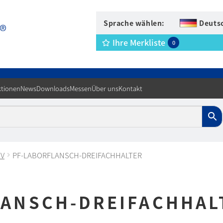
Sprache wählen:
Deuts
Ihre Merkliste
0
tionen
News
Downloads
Messen
Über uns
Kontakt
IV
PF-LABORFLANSCH-DREIFACHHALTER
LANSCH-DREIFACHHAL