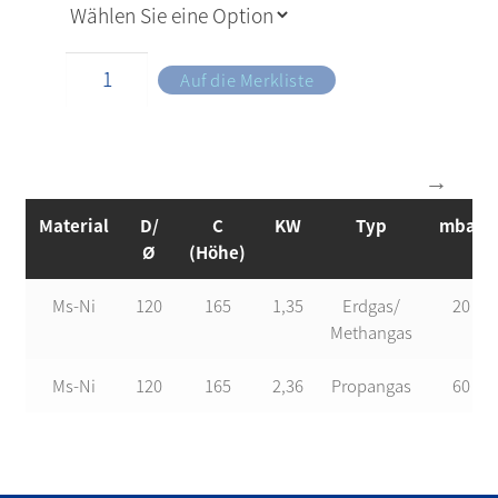
Auf die Merkliste
Material
D/
C
KW
Typ
mbar
Ø
(Höhe)
Ms-Ni
120
165
1,35
Erdgas/
20
Methangas
Ms-Ni
120
165
2,36
Propangas
60