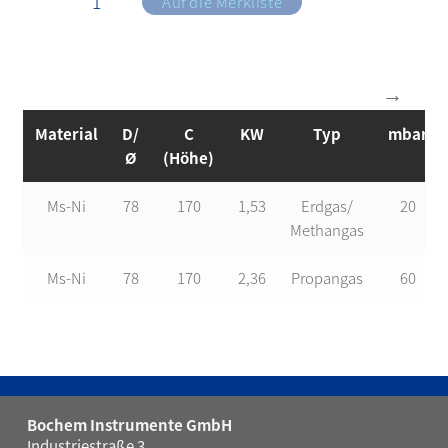
Auf die Merkliste
Material
D/
C
KW
Typ
mbar
Ø
(Höhe)
Ms-Ni
78
170
1,53
Erdgas/
20
Methangas
Ms-Ni
78
170
2,36
Propangas
60
Bochem Instrumente GmbH
Industriestraße 3