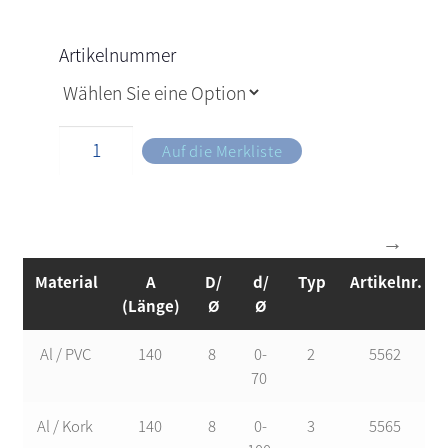
Artikelnummer
Auf die Merkliste
Material
A
D/
d/
Typ
Artikelnr.
(Länge)
Ø
Ø
Al / PVC
140
8
0-
2
5562
70
Al / Kork
140
8
0-
3
5565