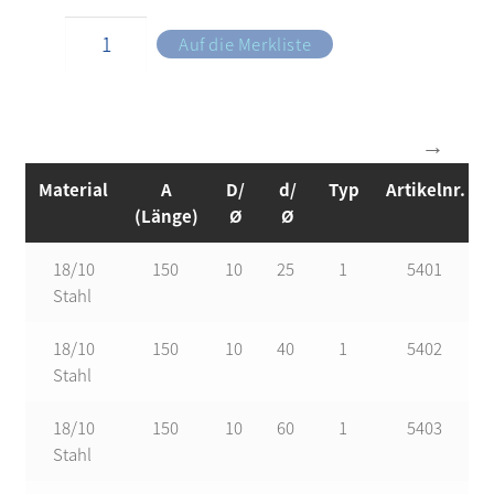
Auf die Merkliste
Material
A
D/
d/
Typ
Artikelnr.
(Länge)
Ø
Ø
18/10
150
10
25
1
5401
Stahl
18/10
150
10
40
1
5402
Stahl
18/10
150
10
60
1
5403
Stahl