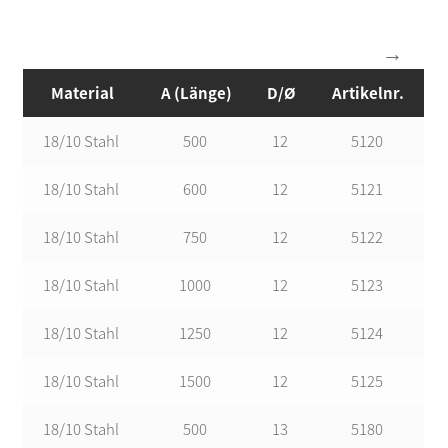
Material
A (Länge)
D/Ø
Artikelnr.
18/10 Stahl
500
12
5120
18/10 Stahl
600
12
5121
18/10 Stahl
750
12
5122
18/10 Stahl
1000
12
5123
18/10 Stahl
1250
12
5124
18/10 Stahl
1500
12
5125
18/10 Stahl
500
13
5180