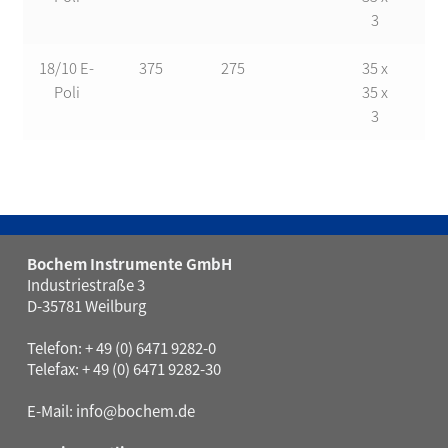
3
18/10 E-
375
275
35 x
17
Poli
35 x
3
Bochem Instrumente GmbH
Industriestraße 3
D-35781 Weilburg
Telefon: + 49 (0) 6471 9282-0
Telefax: + 49 (0) 6471 9282-30
E-Mail:
info@bochem.de