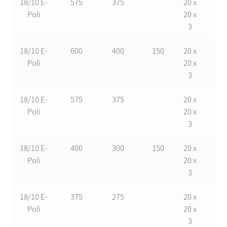
18/10 E-
575
375
20 x
17
Poli
20 x
3
18/10 E-
600
400
150
20 x
17
Poli
20 x
3
18/10 E-
575
375
20 x
17
Poli
20 x
3
18/10 E-
400
300
150
20 x
17
Poli
20 x
3
18/10 E-
375
275
20 x
17
Poli
20 x
3