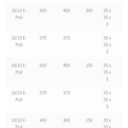
18/10 E-
600
400
300
35 x
17
Poli
35 x
3
18/10 E-
575
375
35 x
17
Poli
35 x
3
18/10 E-
600
400
150
35 x
17
Poli
35 x
3
18/10 E-
575
375
35 x
17
Poli
35 x
3
18/10 E-
400
300
150
35 x
17
Poli
35 x