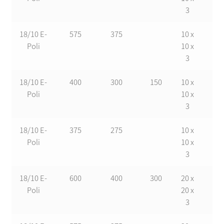
3
18/10 E-
575
375
10 x
17
Poli
10 x
3
18/10 E-
400
300
150
10 x
17
Poli
10 x
3
18/10 E-
375
275
10 x
17
Poli
10 x
3
18/10 E-
600
400
300
20 x
17
Poli
20 x
3