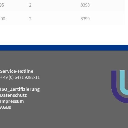
95
2
8398
100
2
8399
Service-Hotline
+ 49 (0) 6471 9282-11
ISO_Zertifizierung
Datenschutz
Impressum
AGBs