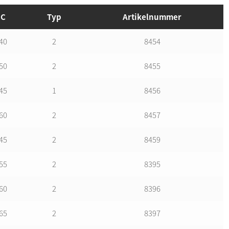
C
Typ
Artikelnummer
40
2
8454
50
2
8455
45
1
8456
60
2
8457
45
2
8459
55
2
8395
60
2
8396
65
2
8397