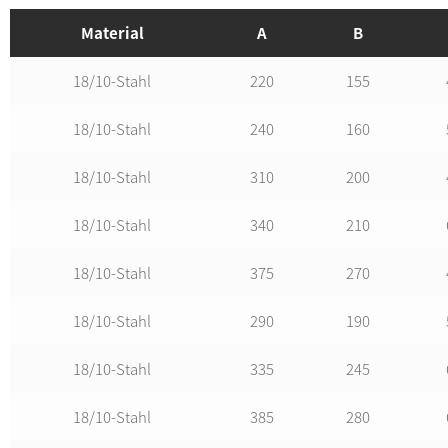
Material
A
B
18/10-Stahl
220
155
18/10-Stahl
240
160
18/10-Stahl
310
200
18/10-Stahl
340
210
18/10-Stahl
375
270
18/10-Stahl
290
190
18/10-Stahl
335
245
18/10-Stahl
385
280