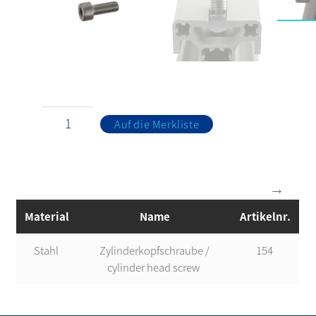
Auf die Merkliste
Material
Name
Artikelnr.
Stahl
Zylinderkopfschraube /
154
cylinder head screw