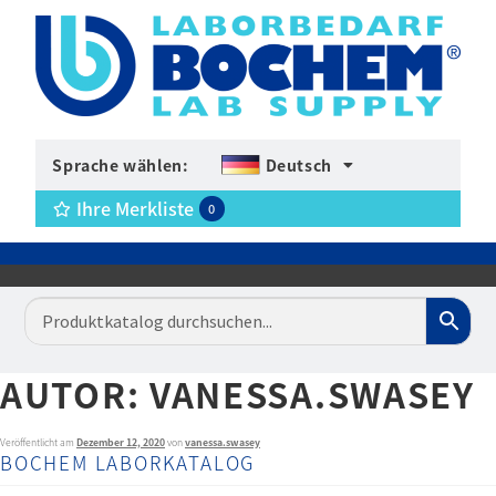
Sprache wählen:
Deutsch
Ihre Merkliste
0
AUTOR:
VANESSA.SWASEY
Veröffentlicht am
Dezember 12, 2020
von
vanessa.swasey
BOCHEM LABORKATALOG