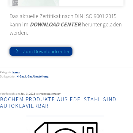
Das aktuelle Zertifikat nach DIN ISO 9001:2015
kann im
DOWNLOAD CENTER
herunter geladen
werden.
Zum Downloadcenter
Kategorie:
News
Schlagwörter:
H-Gas
,
L-Gas
,
Umstellung
Veröffentlicht am
Juli 3, 2018
von
vanessa.swasey
BOCHEM PRODUKTE AUS EDELSTAHL SIND
AUTOKLAVIERBAR