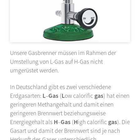
Unsere Gasbrenner müssen im Rahmen der
Umstellung von L-Gas auf H-Gas nicht
umgerüstet werden.
In Deutschland gibt es zwei verschiedene
Erdgasarten:
L
–
Gas
(
L
ow calorific
gas
) hat einen
geringeren Methangehalt und damit einen
geringeren Brennwert beziehungsweise
Energiegehalt als
H
–
Gas
(
H
igh calorific
gas
). Die
Gasart und damit der Brennwert sind je nach
Herkunft des Gases unterschiedlich.