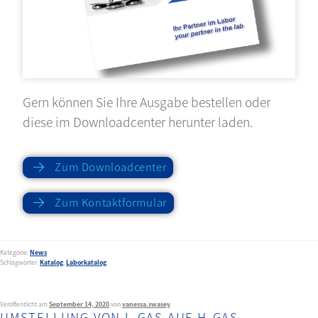
Gern können Sie Ihre Ausgabe bestellen oder
diese im Downloadcenter herunter laden.
Zum Downloadcenter
Zum Kontaktformular
Kategorie:
News
Schlagwörter:
Katalog
,
Laborkatalog
Veröffentlicht am
September 14, 2020
von
vanessa.swasey
UMSTELLUNG VON L-GAS AUF H-GAS