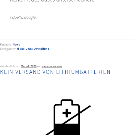
( Quelle: Google )
Kategorie:
News
Schlagwörter:
H-Gas
,
L-Gas
,
Umstellung
Veröffentlicht am
März 4, 2020
von
vanessa.swasey
KEIN VERSAND VON LITHIUMBATTERIEN