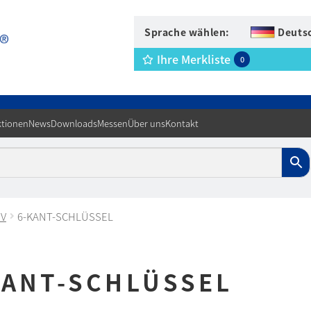
Sprache wählen:
Deuts
Ihre Merkliste
0
tionen
News
Downloads
Messen
Über uns
Kontakt
IV
6-KANT-SCHLÜSSEL
KANT-SCHLÜSSEL