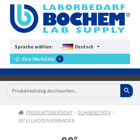
Sprache wählen:
Deutsch
Ihre Merkliste
0
PRODUKTÜBERSICHT
SCHWERSTATIV
90° ELLBOGENVERBINDER
90°