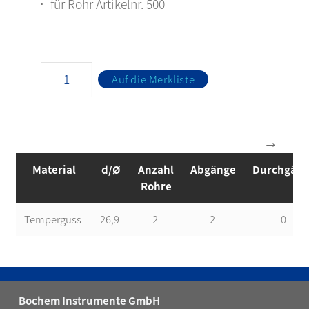
für Rohr Artikelnr. 500
Auf die Merkliste
Material
d/Ø
Anzahl
Abgänge
Durchgän
Rohre
Temperguss
26,9
2
2
0
Bochem Instrumente GmbH