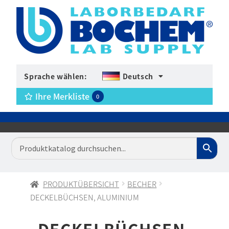
Sprache wählen:
Deutsch
Ihre Merkliste
0
PRODUKTÜBERSICHT
BECHER
DECKELBÜCHSEN, ALUMINIUM
DECKELBÜCHSEN,