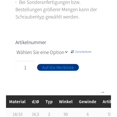
Bei Sonderanfertigungen bzw.
Bestellungen größerer Mengen kann der
Schraubentyp gewählt werden.
Artikelnummer
Zurücksetzen
Auf die Merkliste
Material
d/Ø
Typ
Winkel
Gewinde
Artikel
18/10
16,5
2
90
6
5300