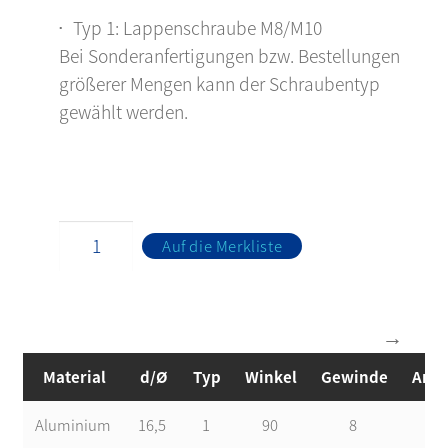
Typ 1: Lappenschraube M8/M10
Bei Sonderanfertigungen bzw. Bestellungen
größerer Mengen kann der Schraubentyp
gewählt werden.
Auf die Merkliste
Material
d/Ø
Typ
Winkel
Gewinde
Arti
Aluminium
16,5
1
90
8
5