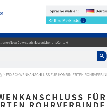
Sprache wählen:
Deuts
Ihre Merkliste
0
tionen
News
Downloads
Messen
Über uns
Kontakt
IV
F50 SCHWENKANSCHLUSS FÜR KOMBINIERTEN ROHRVERBIN
HWENKANSCHLUSS FÜR
ERTEN ROHRVERBINDE