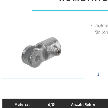
26,9mm
für Roh
Material
d/Ø
Anzahl Rohre