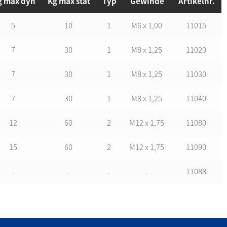
g max dyn
Kg max stat
Typ
Gewinde
Artikelnr.
5
10
1
M6 x 1,00
11015
7
30
1
M8 x 1,25
11020
7
30
1
M8 x 1,25
11030
7
30
1
M8 x 1,25
11040
12
60
2
M12 x 1,75
11080
15
60
2
M12 x 1,75
11090
.
.
.
.
11088