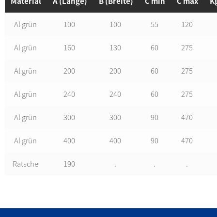
Material
A (Länge)
B (Breite)
C min
C max
K
Al grün
100
100
55
120
Al grün
160
130
60
275
Al grün
200
200
60
275
Al grün
240
240
60
275
Al grün
300
300
90
470
Al grün
400
400
90
470
Ratsche
190
.
.
.