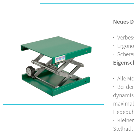
Neues D
Verbes
Ergono
Schere
Eigensc
Alle Mo
Bei de
dynamisc
maximale
Hebebühn
Kleine
Stellrad