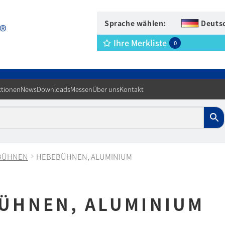
Sprache wählen:
Deuts
Ihre Merkliste
0
tionen
News
Downloads
Messen
Über uns
Kontakt
BÜHNEN
HEBEBÜHNEN, ALUMINIUM
ÜHNEN, ALUMINIUM