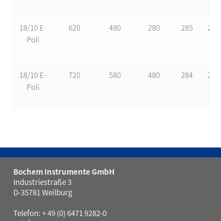
18/10 E-
620
480
280
285
200
Poli
18/10 E-
720
580
480
284
200
Poli
Bochem Instrumente GmbH
Industriestraße 3
D-35781 Weilburg
Telefon: + 49 (0) 6471 9282-0