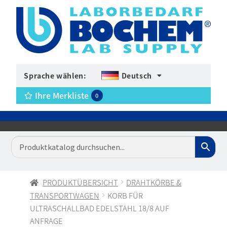
Sprache wählen:
Deutsch
Ihre Merkliste
0
PRODUKTÜBERSICHT
DRAHTKÖRBE &
TRANSPORTWAGEN
KORB FÜR
ULTRASCHALLBAD EDELSTAHL 18/8 AUF
ANFRAGE