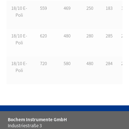
18/10 E-
559
469
250
183
125
Poli
18/10 E-
620
480
280
285
200
Poli
18/10 E-
720
580
480
284
200
Poli
Bochem Instrumente GmbH
Industriestraße 3