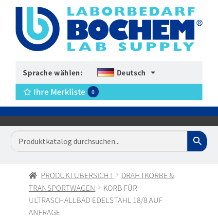
Sprache wählen:
Deutsch
Ihre Merkliste
0
PRODUKTÜBERSICHT
DRAHTKÖRBE &
TRANSPORTWAGEN
KORB FÜR
ULTRASCHALLBAD EDELSTAHL 18/8 AUF
ANFRAGE