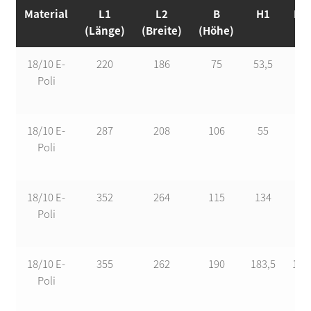
Material
L1
L2
B
H1
H2
(Länge)
(Breite)
(Höhe)
18/10 E-
220
186
75
53,5
35
Poli
18/10 E-
287
208
106
55
84
Poli
18/10 E-
352
264
115
134
80
Poli
18/10 E-
355
262
190
183,5
125
Poli