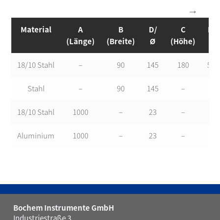
Material
A
B
D/
C
Kg
(Länge)
(Breite)
Ø
(Höhe)
18/10 Stahl
–
90
145
180
5,3
Stahl
–
90
145
–
–
18/10 Stahl
1000
–
23
–
–
Aluminium
1000
–
23
–
–
Bochem Instrumente GmbH
Industriestraße 3