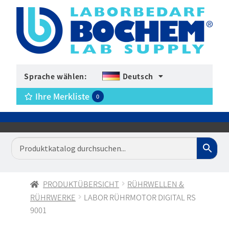
Sprache wählen:
Deutsch
Ihre Merkliste
0
PRODUKTÜBERSICHT
RÜHRWELLEN &
RÜHRWERKE
LABOR RÜHRMOTOR DIGITAL RS
9001