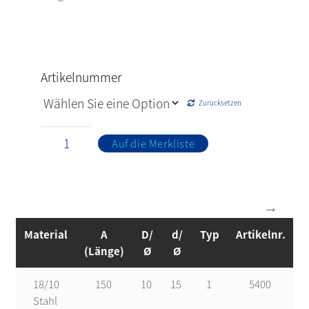
Artikelnummer
Zurücksetzen
Auf die Merkliste
Material
A
D/
d/
Typ
Artikelnr.
(Länge)
Ø
Ø
18/10
150
10
15
1
5400
Stahl