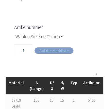
Artikelnummer
Auf die Merkliste
Material
A
D/
d/
Typ
Artikelnr.
(Länge)
Ø
Ø
18/10
150
10
15
1
5400
Stahl