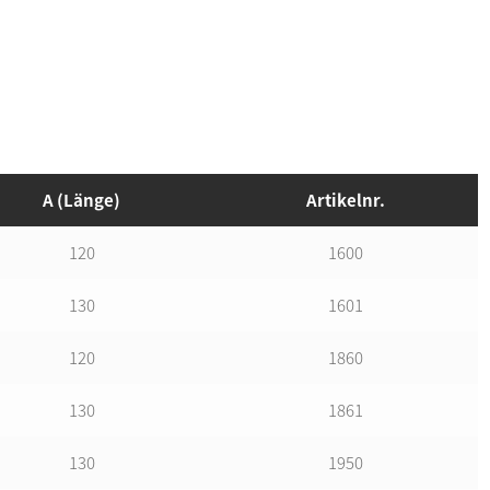
A (Länge)
Artikelnr.
120
1600
130
1601
120
1860
130
1861
130
1950