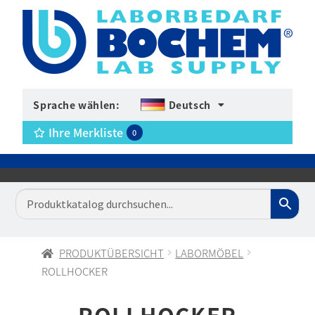
Sprache wählen:
Deutsch
Ihre Merkliste
0
PRODUKTÜBERSICHT
LABORMÖBEL
ROLLHOCKER
ROLLHOCKER