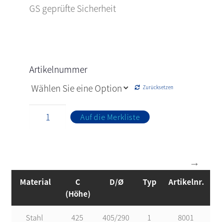
GS geprüfte Sicherheit
Artikelnummer
Zurücksetzen
Auf die Merkliste
Material
C
D/Ø
Typ
Artikelnr.
(Höhe)
Stahl
425
405/290
1
8001