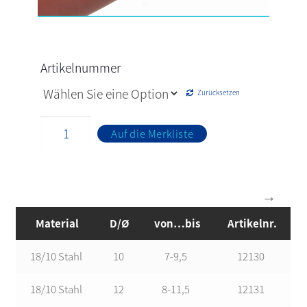
Artikelnummer
Zurücksetzen
Auf die Merkliste
Material
D/Ø
von…bis
Artikelnr.
18/10 Stahl
10
7-9,5
12130
18/10 Stahl
12
8-11,5
12131