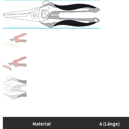
Material
A (Länge)