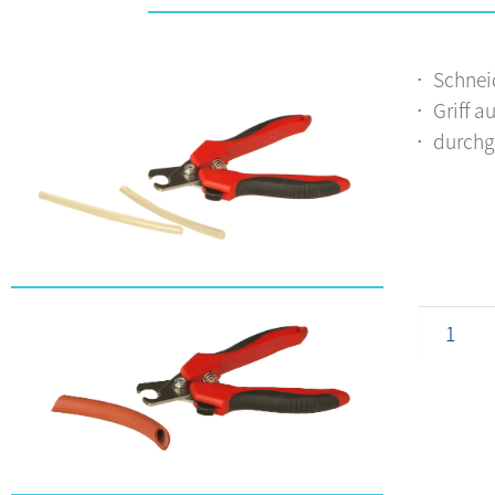
Schnei
Griff a
durchge