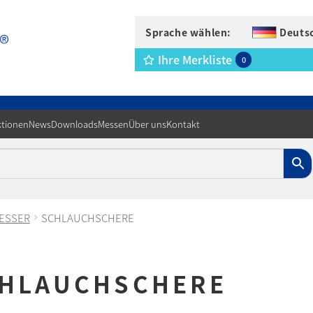
Sprache wählen:
Deuts
Ihre Merkliste
0
tionen
News
Downloads
Messen
Über uns
Kontakt
ESSER
SCHLAUCHSCHERE
HLAUCHSCHERE