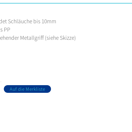
det Schläuche bis 10mm
us PP
hender Metallgriff (siehe Skizze)
Auf die Merkliste