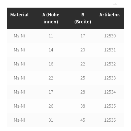
Material
A (Höhe
B
Artikelnr.
innen)
(Breite)
Ms-Ni
11
17
12530
Ms-Ni
14
20
12531
Ms-Ni
16
22
12532
Ms-Ni
22
25
12533
Ms-Ni
17
28
12534
Ms-Ni
26
38
12535
Ms-Ni
31
45
12536