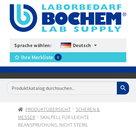
Sprache wählen:
Deutsch
Ihre Merkliste
0
PRODUKTÜBERSICHT
SCHEREN &
MESSER
SKALPELL FÜR LEICHTE
BEANSPRUCHUNG, NICHT STERIL