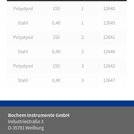
Polystyrol
150
1
12640
Stahl
0,40
1
12645
Polystyrol
150
2
12641
Stahl
0,40
2
12646
Polystyrol
150
3
12642
Stahl
0,40
3
12647
Bochem Instrumente GmbH
Industriestraße 3
D-35781 Weilburg