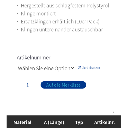
Hergestellt aus schlagfestem Polystyrol
Klinge montiert
Ersatzklingen erhältlich (10er Pack)
Klingen untereinander austauschbar
Artikelnummer
Zurücksetzen
Auf die Merkliste
Material
A (Länge)
Typ
Artikelnr.