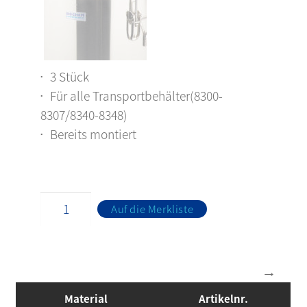
3 Stück
Für alle Transportbehälter(8300-
8307/8340-8348)
Bereits montiert
Auf die Merkliste
Material
Artikelnr.