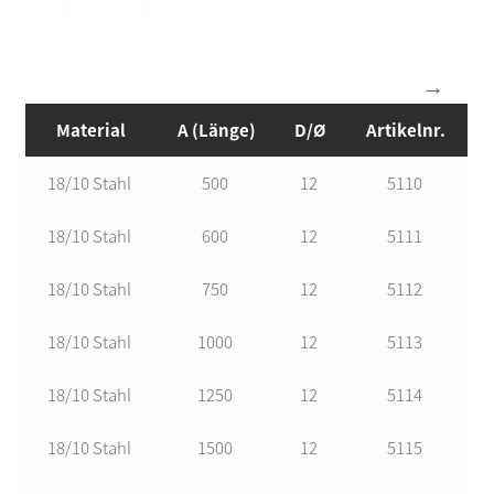
Material
A (Länge)
D/Ø
Artikelnr.
18/10 Stahl
500
12
5110
18/10 Stahl
600
12
5111
18/10 Stahl
750
12
5112
18/10 Stahl
1000
12
5113
18/10 Stahl
1250
12
5114
18/10 Stahl
1500
12
5115