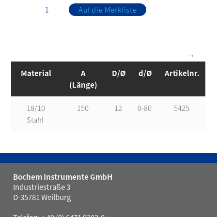
Auf die Merkliste
Material
A
D/Ø
d/Ø
Artikelnr.
(Länge)
18/10
150
12
0-80
5425
Stahl
Bochem Instrumente GmbH
Industriestraße 3
D-35781 Weilburg