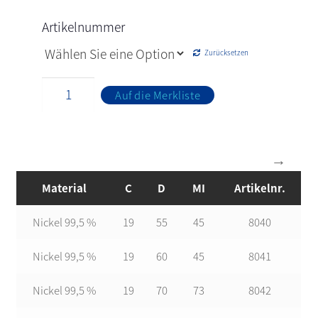
Artikelnummer
Zurücksetzen
Auf die Merkliste
Material
C
D
MI
Artikelnr.
Nickel 99,5 %
19
55
45
8040
Nickel 99,5 %
19
60
45
8041
Nickel 99,5 %
19
70
73
8042