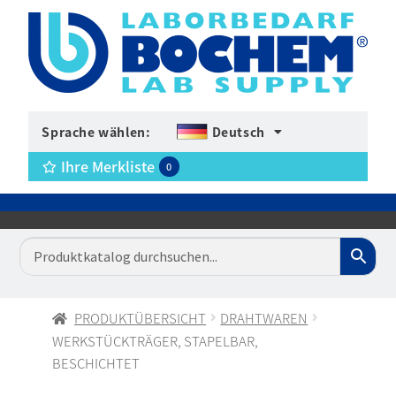
Sprache wählen:
Deutsch
Ihre Merkliste
0
PRODUKTÜBERSICHT
DRAHTWAREN
WERKSTÜCKTRÄGER, STAPELBAR,
BESCHICHTET